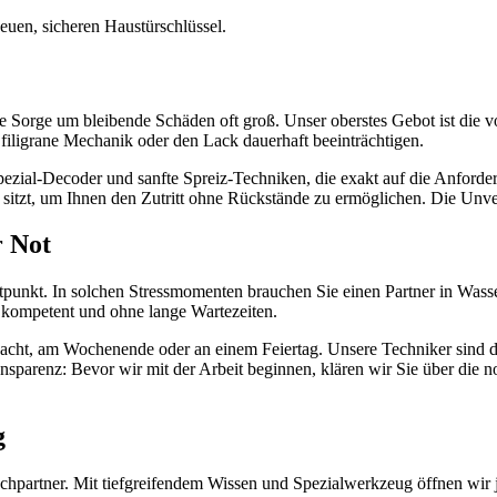
ie Sorge um bleibende Schäden oft groß. Unser oberstes Gebot ist die
filigrane Mechanik oder den Lack dauerhaft beeinträchtigen.
Spezial-Decoder und sanfte Spreiz-Techniken, die exakt auf die Anford
itzt, um Ihnen den Zutritt ohne Rückstände zu ermöglichen. Die Unverse
r Not
unkt. In solchen Stressmomenten brauchen Sie einen Partner in Wasse
 – kompetent und ohne lange Wartezeiten.
r Nacht, am Wochenende oder an einem Feiertag. Unsere Techniker sind d
ansparenz: Bevor wir mit der Arbeit beginnen, klären wir Sie über die n
g
rechpartner. Mit tiefgreifendem Wissen und Spezialwerkzeug öffnen wir